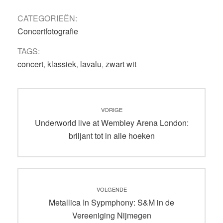
CATEGORIEËN:
Concertfotografie
TAGS:
concert
,
klassiek
,
lavalu
,
zwart wit
Bericht
VORIGE
navigatie
Vorig
Underworld live at Wembley Arena London:
bericht:
briljant tot in alle hoeken
VOLGENDE
Volgend
Metallica In Sypmphony: S&M in de
bericht:
Vereeniging Nijmegen