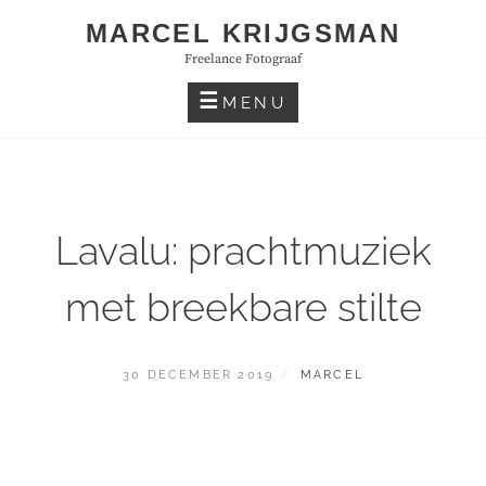
Skip
MARCEL KRIJGSMAN
to
Freelance Fotograaf
content
MENU
Lavalu: prachtmuziek
met breekbare stilte
GEPLAATST
BY
30 DECEMBER 2019
MARCEL
OP