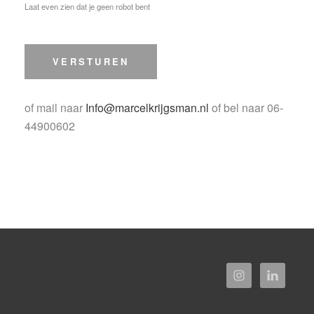
Laat even zien dat je geen robot bent
of mail naar
Info@marcelkrijgsman.nl
of bel naar 06-
44900602