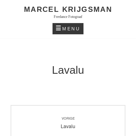
Skip
MARCEL KRIJGSMAN
to
Freelance Fotograaf
content
MENU
Lavalu
Bericht
VORIGE
navigatie
Vorig
Lavalu
bericht: