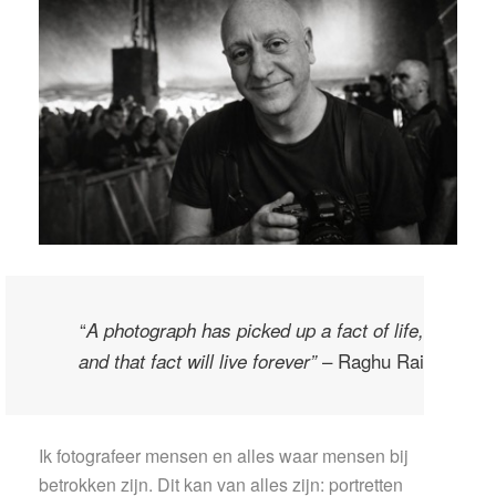
“
A photograph has picked up a fact of life,
– Raghu Rai
and that fact will live forever”
Ik fotografeer mensen en alles waar mensen bij
betrokken zijn. Dit kan van alles zijn: portretten