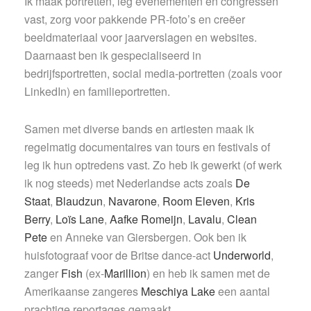
Ik maak portretten, leg evenementen en congressen
vast, zorg voor pakkende PR-foto’s en creëer
beeldmateriaal voor jaarverslagen en websites.
Daarnaast ben ik gespecialiseerd in
bedrijfsportretten, social media-portretten (zoals voor
LinkedIn) en familieportretten.
Samen met diverse bands en artiesten maak ik
regelmatig documentaires van tours en festivals of
leg ik hun optredens vast. Zo heb ik gewerkt (of werk
ik nog steeds) met Nederlandse acts zoals
De
Staat
,
Blaudzun
,
Navarone
,
Room Eleven
,
Kris
Berry
,
Loïs Lane
,
Aafke Romeijn
,
Lavalu
,
Clean
Pete
en Anneke van Giersbergen. Ook ben ik
huisfotograaf voor de Britse dance-act
Underworld
,
zanger
Fish
(ex-
Marillion
) en heb ik samen met de
Amerikaanse zangeres
Meschiya Lake
een aantal
prachtige reportages gemaakt.