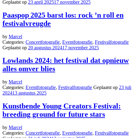
Geplaatst op
23 april 2025
17 november 2025
Paaspop 2025 barst los: rock ’n roll en
festivalvreugde
by
Marcel
Categories:
Concertfotografie
,
Eventfotografie
,
Festivalfotografie
Geplaatst op
20 augustus 2024
17 november 2025
Lowlands 2024: het festival dat opnieuw
alles omver blies
by
Marcel
Categories:
Eventfotografie
,
Festivalfotografie
Geplaatst op
23 juli
2024
13 augustus 2025
Kunstbende Young Creators Festival:
breeding ground for future stars
by
Marcel
Categories:
Concertfotografie
,
Eventfotografie
,
Festivalfotografie