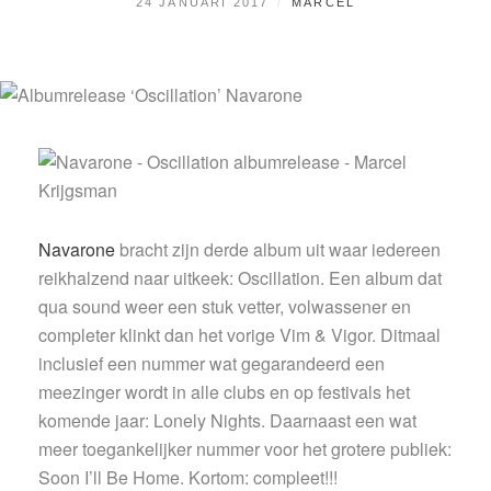
GEPLAATST
BY
24 JANUARI 2017
MARCEL
OP
Navarone
bracht zijn derde album uit waar iedereen
reikhalzend naar uitkeek: Oscillation. Een album dat
qua sound weer een stuk vetter, volwassener en
completer klinkt dan het vorige Vim & Vigor. Ditmaal
inclusief een nummer wat gegarandeerd een
meezinger wordt in alle clubs en op festivals het
komende jaar: Lonely Nights. Daarnaast een wat
meer toegankelijker nummer voor het grotere publiek:
Soon I’ll Be Home. Kortom: compleet!!!