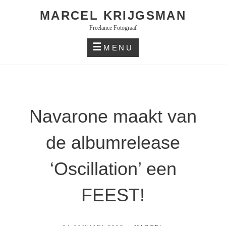
Skip
MARCEL KRIJGSMAN
to
Freelance Fotograaf
content
MENU
Navarone maakt van
de albumrelease
‘Oscillation’ een
FEEST!