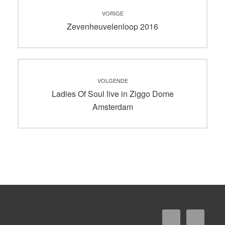
Bericht
VORIGE
navigatie
Vorig
Zevenheuvelenloop 2016
bericht:
VOLGENDE
Volgend
Ladies Of Soul live in Ziggo Dome
bericht:
Amsterdam