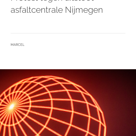
asfaltcentrale Nijmegen
BY
MARCEL