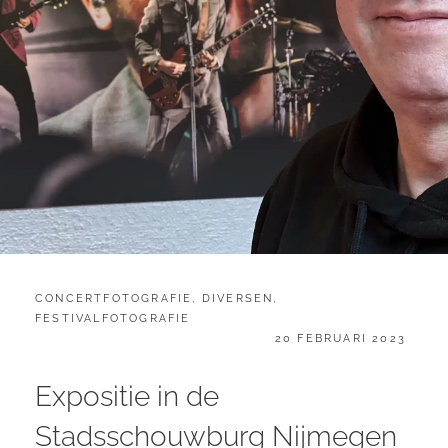
CATEGORIES:
CONCERTFOTOGRAFIE
,
DIVERSEN
,
FESTIVALFOTOGRAFIE
GEPLAATST
20 FEBRUARI 2023
OP
Expositie in de
Stadsschouwburg Nijmegen