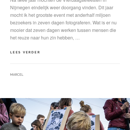
Nijmegen eindelijk weer doorgang vinden. Dit jaar
mocht ik het grootste event met anderhalf miljoen
bezoekers in zeven dagen fotograferen. Wat is er nu
mooier dat zeven dagen werken tussen mensen die
het reuze naar hun zin hebben, …
VIERDAAGSEFEESTEN
LEES VERDER
NIJMEGEN:
DE
HELE
BY
MARCEL
STAD
EEN
GROOT
FESTIVAL!