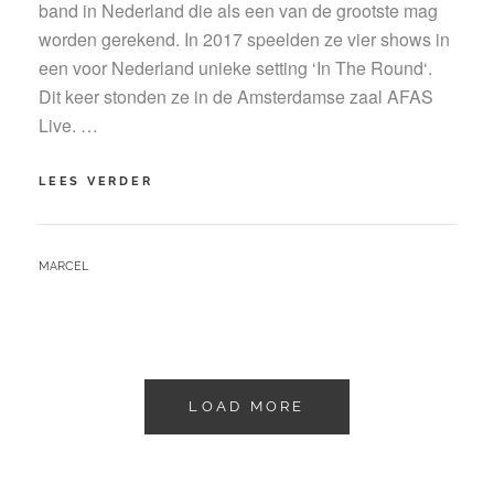
band in Nederland die als een van de grootste mag
worden gerekend. In 2017 speelden ze vier shows in
een voor Nederland unieke setting ‘In The Round‘.
Dit keer stonden ze in de Amsterdamse zaal AFAS
Live. …
DE
LEES VERDER
STAAT
KNALT
IN
BY
MARCEL
EEN
BOMVOLLE
AFAS
LIVE
LOAD MORE