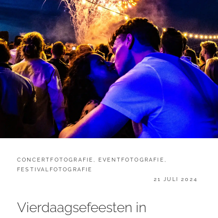
CATEGORIES:
CONCERTFOTOGRAFIE
,
EVENTFOTOGRAFIE
,
FESTIVALFOTOGRAFIE
GEPLAATST
21 JULI 2024
OP
Vierdaagsefeesten in