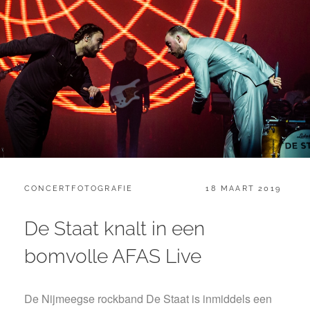
CATEGORIES:
GEPLAATST
CONCERTFOTOGRAFIE
18 MAART 2019
OP
De Staat knalt in een
bomvolle AFAS Live
De Nijmeegse rockband De Staat is inmiddels een