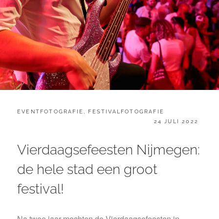
CATEGORIES:
EVENTFOTOGRAFIE
,
FESTIVALFOTOGRAFIE
GEPLAATST
24 JULI 2022
OP
Vierdaagsefeesten Nijmegen:
de hele stad een groot
festival!
Na twee jaar mochten de Vierdaagsefeesten in