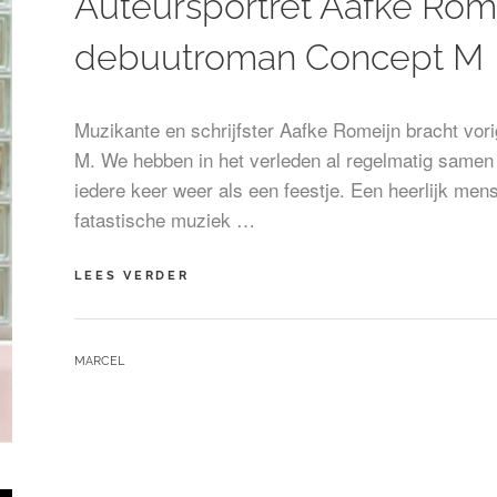
Auteursportret Aafke Rom
debuutroman Concept M
Muzikante en schrijfster Aafke Romeijn bracht vor
M. We hebben in het verleden al regelmatig samen
iedere keer weer als een feestje. Een heerlijk men
fatastische muziek …
AUTEURSPORTRET
LEES VERDER
AAFKE
ROMEIJN
TEN
BY
MARCEL
BEHOEVE
VAN
DEBUUTROMAN
CONCEPT
M