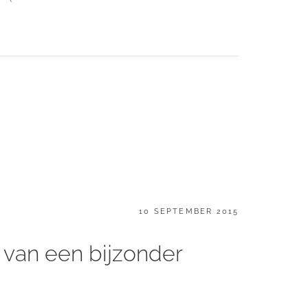
GEPLAATST
10 SEPTEMBER 2015
OP
 van een bijzonder