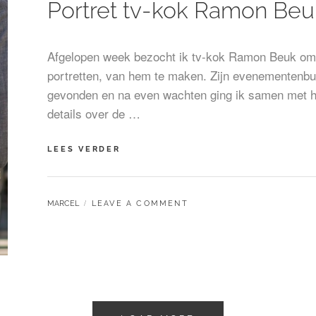
Portret tv-kok Ramon Beu
Afgelopen week bezocht ik tv-kok Ramon Beuk om ee
portretten, van hem te maken. Zijn evenementenb
gevonden en na even wachten ging ik samen met h
details over de …
PORTRET
LEES VERDER
TV-
KOK
RAMON
BY
MARCEL
LEAVE A COMMENT
BEUK