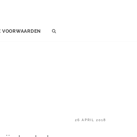
E VOORWAARDEN
SEARCH
GEPLAATST
26 APRIL 2018
OP