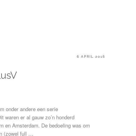
GEPLAATST
6 APRIL 2016
OP
lusV
om onder andere een serie
Dit waren er al gauw zo’n honderd
hem en Amsterdam. De bedoeling was om
n (zowel full …