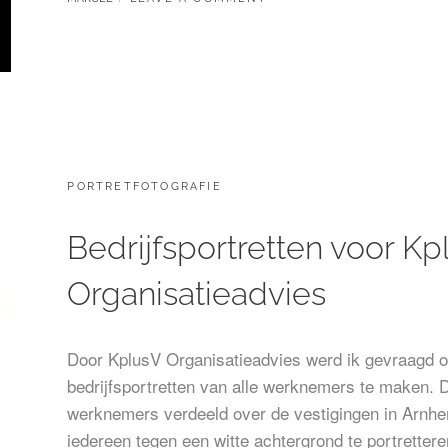
SETTING,
NET
EVEN
ANDERS
CATEGORIES:
PORTRETFOTOGRAFIE
Bedrijfsportretten voor Kp
Organisatieadvies
Door KplusV Organisatieadvies werd ik gevraagd 
bedrijfsportretten van alle werknemers te maken. 
werknemers verdeeld over de vestigingen in Arn
iedereen tegen een witte achtergrond te portrettere