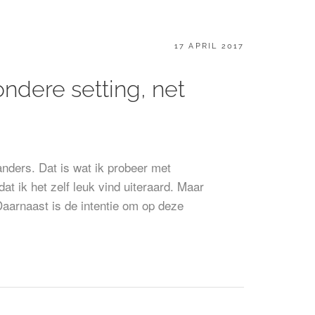
GEPLAATST
17 APRIL 2017
OP
ondere setting, net
nders. Dat is wat ik probeer met
t ik het zelf leuk vind uiteraard. Maar
aarnaast is de intentie om op deze