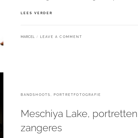
BEDRIJFSPORTRETTEN
LEES VERDER
VOOR
KPLUSV
ORGANISATIEADVIES
BY
MARCEL
LEAVE A COMMENT
CATEGORIES:
BANDSHOOTS
,
PORTRETFOTOGRAFIE
Meschiya Lake, portretten
zangeres