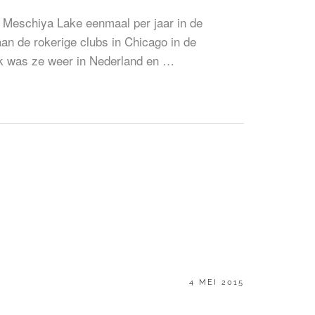
 Meschiya Lake eenmaal per jaar in de
an de rokerige clubs in Chicago in de
ek was ze weer in Nederland en …
GEPLAATST
4 MEI 2015
OP