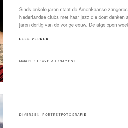
Sinds enkele jaren staat de Amerikaanse zangeres
Nederlandse clubs met haar jazz die doet denken a
jaren dertig van de vorige eeuw. De afgelopen we
MESCHIYA
LEES VERDER
LAKE,
PORTRETTEN
VAN
BY
MARCEL
LEAVE A COMMENT
EEN
BIJZONDER
ZANGERES
CATEGORIES:
DIVERSEN
,
PORTRETFOTOGRAFIE