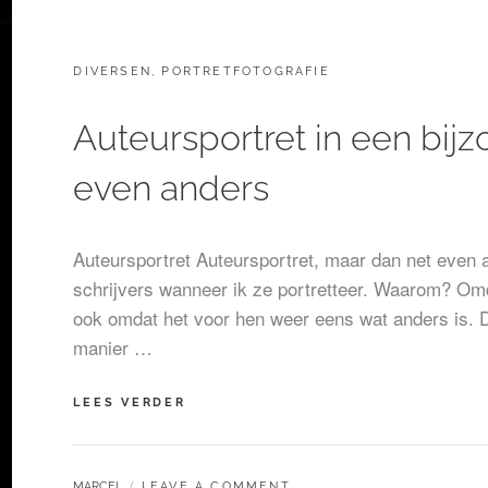
CATEGORIES:
DIVERSEN
,
PORTRETFOTOGRAFIE
Auteursportret in een bijz
even anders
Auteursportret Auteursportret, maar dan net even a
schrijvers wanneer ik ze portretteer. Waarom? Omda
ook omdat het voor hen weer eens wat anders is. D
manier …
AUTEURSPORTRET
LEES VERDER
IN
EEN
BIJZONDERE
BY
MARCEL
LEAVE A COMMENT