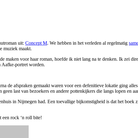
uutroman uit:
Concept M
. We hebben in het verleden al regelmatig
same
che muziek maakt.
lde maken voor haar roman, hoefde ik niet lang na te denken. Ik zei di
n Aafke-portret worden.
arna de afspraken gemaakt waren voor een defenitieve lokatie ging alle
n geen last van bezoekers en andere pottenkijkers die langs lopen en a
nhuis in Nijmegen had. Een toevallige bijkomstigheid is dat het boek z
een rock ‘n roll bite!