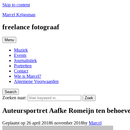
Skip to content
Marcel Krijgsman
freelance fotograaf
Menu
Muziek
Events
Journalistiek
Portretten
Contact
Wie is Marcel?
Algemene Voorwaarden
Search
Zoeken naar:
Zoek
Auteursportret Aafke Romeijn ten behoe
Geplaatst op
26 april 2018
6 november 2018
by
Marcel