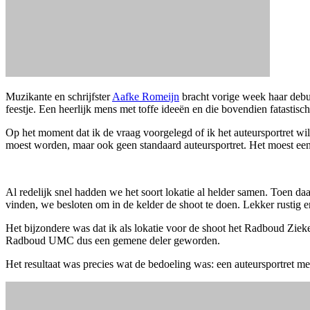
Muzikante en schrijfster
Aafke Romeijn
bracht vorige week haar deb
feestje. Een heerlijk mens met toffe ideeën en die bovendien fatastis
Op het moment dat ik de vraag voorgelegd of ik het auteursportret wi
moest worden, maar ook geen standaard auteursportret. Het moest ee
Al redelijk snel hadden we het soort lokatie al helder samen. Toen da
vinden, we besloten om in de kelder de shoot te doen. Lekker rustig e
Het bijzondere was dat ik als lokatie voor de shoot het Radboud Zieke
Radboud UMC dus een gemene deler geworden.
Het resultaat was precies wat de bedoeling was: een auteursportret met 