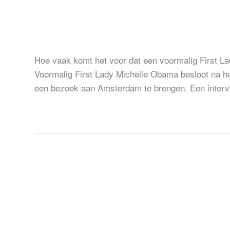
Michelle Obama, een echte
bezoek in Ziggo Dome
Hoe vaak komt het voor dat een voormalig First La
Voormalig First Lady Michelle Obama besloot na h
een bezoek aan Amsterdam te brengen. Een interv
MICHELLE
LEES VERDER
OBAMA,
EEN
ECHTE
BY
MARCEL
FIRST
LADY
OP
BEZOEK
IN
ZIGGO
DOME