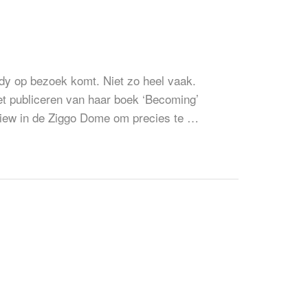
 First Lady op
dy op bezoek komt. Niet zo heel vaak.
et publiceren van haar boek ‘Becoming’
iew in de Ziggo Dome om precies te …