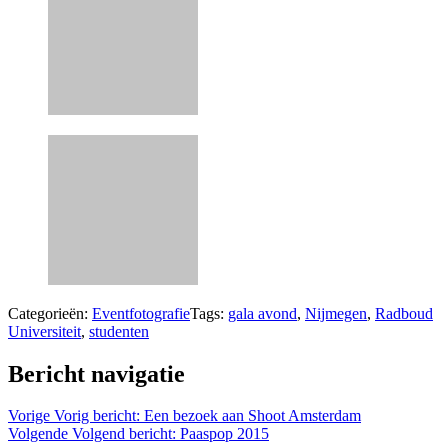
Categorieën:
Eventfotografie
Tags:
gala avond
,
Nijmegen
,
Radboud
Universiteit
,
studenten
Bericht navigatie
Vorige
Vorig bericht:
Een bezoek aan Shoot Amsterdam
Volgende
Volgend bericht:
Paaspop 2015