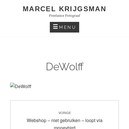
Skip
MARCEL KRIJGSMAN
to
Freelance Fotograaf
content
MENU
DeWolff
Bericht
VORIGE
navigatie
Vorig
Webshop – niet gebruiken – loopt via
bericht:
moneybird