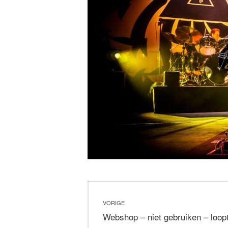
Bericht
VORIGE
navigatie
Vorig
Webshop – niet gebruiken – loop