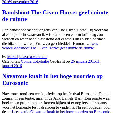
2016
9 november 2016
Bandshoot The Given Horse: geef ruimte
de ruimte
Een bandshoot met de jongens van The Given Horse. Bij voorbaat
al een opdracht waarvan ik wist dat dit een enorm toffe dag zou
worden en waar het al vast stond dat er foto’s uit zouden ontstaan
die bijzonder waren. En…. zo geschiedde! Humor …
Lees
verder
Bandshoot The Given Horse: geef ruimte de ruimte
by
Marcel
Leave a comment
Categories:
Concertfotografie
Geplaatst op
26 januari 2015
11
januari 2016
Navarone knalt in het hoge noorden op
Eurosonic
Navarone stond een week geleden op het festival Eurosonic. En niet
zomaar in een tentje, maar in de Jack Daniëls Barn. Een ruimte waar
boekers en programmeurs komen kijken of er nog iets interessants
voor het komende festivalseizoen te vinden is. Na een optreden voor
de …
Lees verder
Navarone knalt in het hoge noorden op Eurosonic