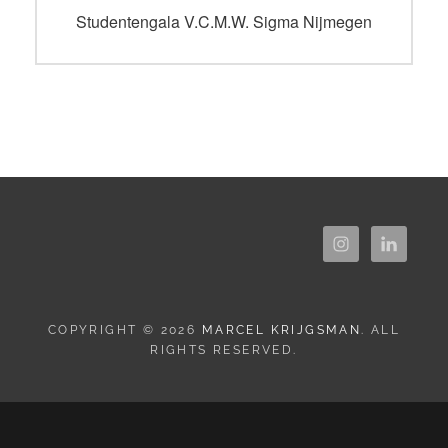
navigatie
Vorig
Studentengala V.C.M.W. Sigma Nijmegen
bericht:
COPYRIGHT © 2026
MARCEL KRIJGSMAN
. ALL
RIGHTS RESERVED.