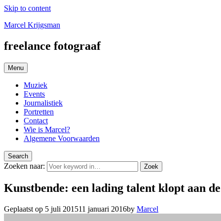
Skip to content
Marcel Krijgsman
freelance fotograaf
Menu
Muziek
Events
Journalistiek
Portretten
Contact
Wie is Marcel?
Algemene Voorwaarden
Search
Zoeken naar:
Zoek
Kunstbende: een lading talent klopt aan d
Geplaatst op
5 juli 2015
11 januari 2016
by
Marcel