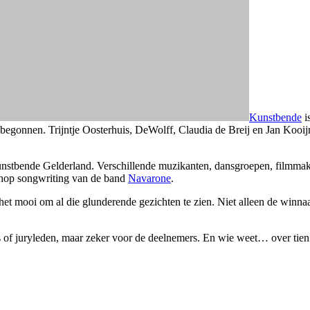
Kunstbende
i
oit begonnen. Trijntje Oosterhuis, DeWolff, Claudia de Breij en Jan Ko
tbende Gelderland. Verschillende muzikanten, dansgroepen, filmmaker
hop songwriting van de band
Navarone
.
t mooi om al die glunderende gezichten te zien. Niet alleen de winnaar
 of juryleden, maar zeker voor de deelnemers. En wie weet… over tien 