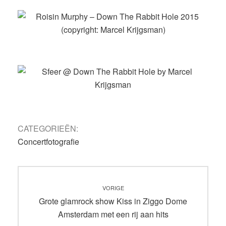
CATEGORIEËN:
Concertfotografie
Bericht
VORIGE
navigatie
Vorig
Grote glamrock show Kiss in Ziggo Dome
bericht:
Amsterdam met een rij aan hits