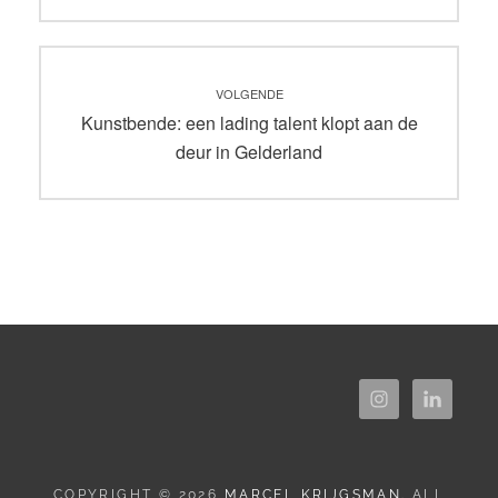
VOLGENDE
Volgend
Kunstbende: een lading talent klopt aan de
bericht:
deur in Gelderland
COPYRIGHT © 2026
MARCEL KRIJGSMAN
. ALL