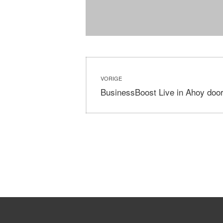
Bericht
VORIGE
navigatie
Vorig
BusinessBoost Live in Ahoy doo
bericht: