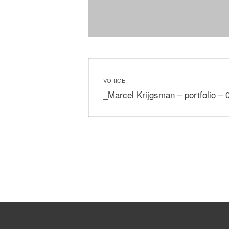
Bericht
VORIGE
navigatie
Vorig
_Marcel Krijgsman – portfolio – 
bericht: