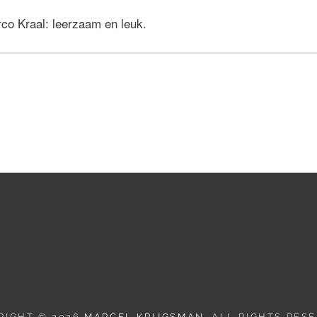
co Kraal: leerzaam en leuk.
RIGHT © 2026
MARCEL KRIJGSMAN
. ALL RIGHTS RES