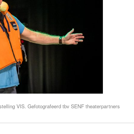
stelling VIS. Gefotografeerd tbv SENF theaterpartners