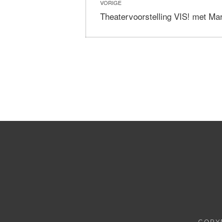
VORIGE
navigatie
Vorig
Theatervoorstelling VIS! met Mar
bericht:
COPY