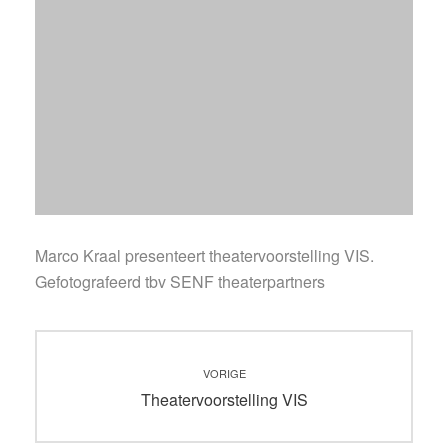
Marco Kraal presenteert theatervoorstelling VIS.
Gefotografeerd tbv SENF theaterpartners
Bericht
VORIGE
navigatie
Vorig
Theatervoorstelling VIS
bericht: