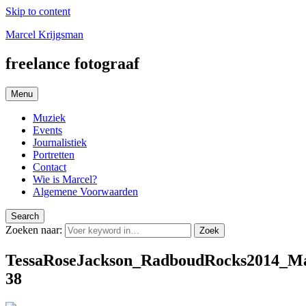
Skip to content
Marcel Krijgsman
freelance fotograaf
Menu
Muziek
Events
Journalistiek
Portretten
Contact
Wie is Marcel?
Algemene Voorwaarden
Search
Zoeken naar:
Zoek
TessaRoseJackson_RadboudRocks2014_Ma
38