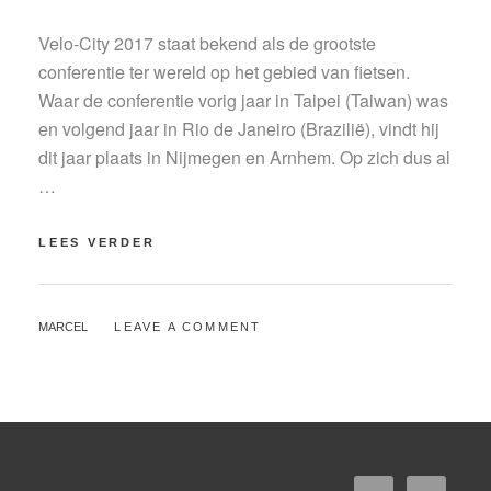
Velo-City 2017 staat bekend als de grootste
conferentie ter wereld op het gebied van fietsen.
Waar de conferentie vorig jaar in Taipei (Taiwan) was
en volgend jaar in Rio de Janeiro (Brazilië), vindt hij
dit jaar plaats in Nijmegen en Arnhem. Op zich dus al
…
KONING
LEES VERDER
WILLEM
ALEXANDER
OPENT
BY
MARCEL
LEAVE A COMMENT
VELO
CITY
2017