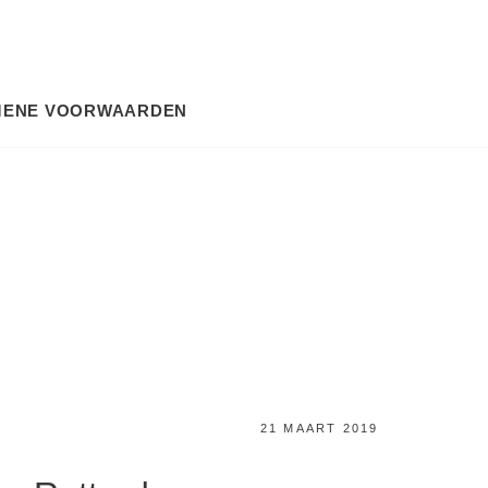
MENE VOORWAARDEN
SEARCH
GEPLAATST
21 MAART 2019
OP