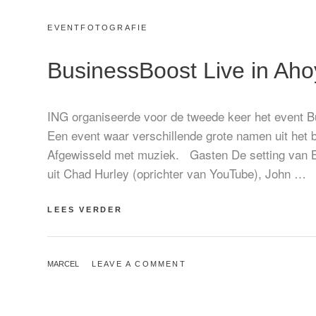
CATEGORIES:
EVENTFOTOGRAFIE
BusinessBoost Live in Ah
ING organiseerde voor de tweede keer het event B
Een event waar verschillende grote namen uit het b
Afgewisseld met muziek. Gasten De setting van Bus
uit Chad Hurley (oprichter van YouTube), John …
BUSINESSBOOST
LEES VERDER
LIVE
IN
AHOY
BY
MARCEL
LEAVE A COMMENT
DOOR
ING