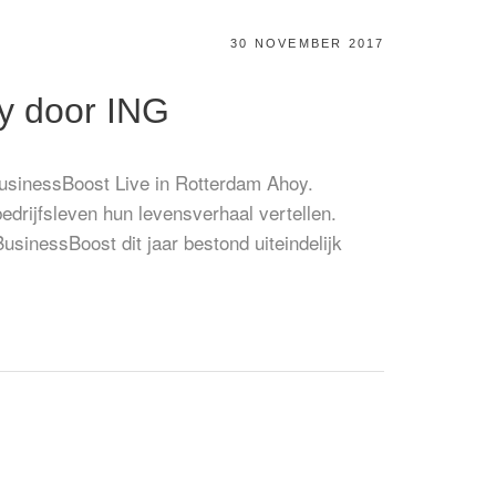
GEPLAATST
30 NOVEMBER 2017
OP
oy door ING
usinessBoost Live in Rotterdam Ahoy.
edrijfsleven hun levensverhaal vertellen.
inessBoost dit jaar bestond uiteindelijk