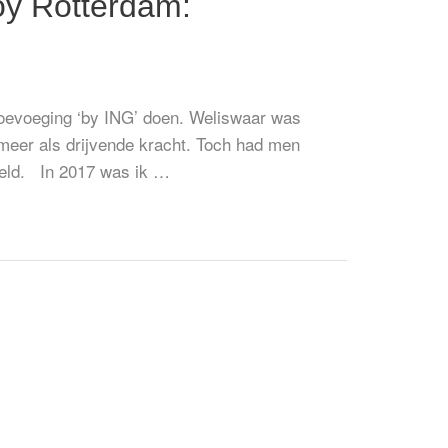
oy Rotterdam:
toevoeging ‘by ING’ doen. Weliswaar was
meer als drijvende kracht. Toch had men
teld. In 2017 was ik …