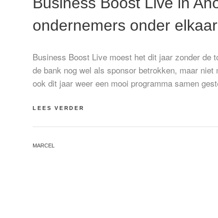
Business Boost Live in Ah
ondernemers onder elkaar
Business Boost Live moest het dit jaar zonder de 
de bank nog wel als sponsor betrokken, maar niet 
ook dit jaar weer een mooi programma samen ges
BUSINESS
LEES VERDER
BOOST
LIVE
IN
BY
MARCEL
AHOY
ROTTERDAM:
ONDERNEMERS
ONDER
ELKAAR