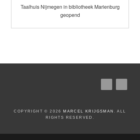
navigatie
Vorig
Taalhuis Nijmegen in bibliotheek Marienburg
bericht:
geopend
COPYRIGHT © 2026
MARCEL KRIJGSMAN
. ALL
RIGHTS RESERVED.