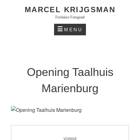
Skip
MARCEL KRIJGSMAN
to
Freelance Fotograaf
content
MENU
Opening Taalhuis
Marienburg
Bericht
VORIGE