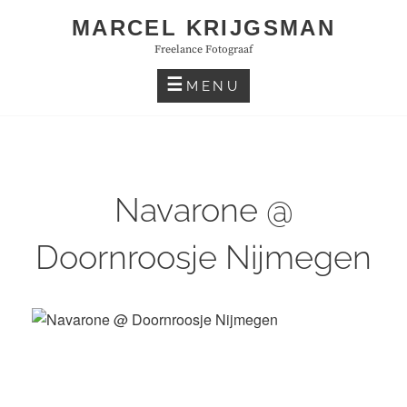
Skip
MARCEL KRIJGSMAN
to
Freelance Fotograaf
content
MENU
Navarone @
Doornroosje Nijmegen