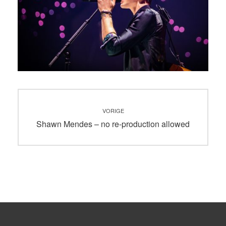
Bericht
VORIGE
navigatie
Vorig
Shawn Mendes – no re-production allowed
bericht: