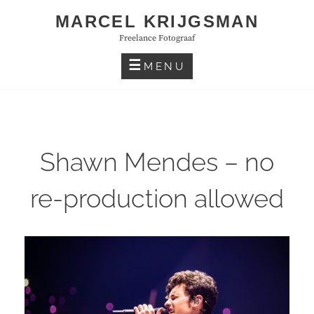
Skip
MARCEL KRIJGSMAN
to
Freelance Fotograaf
content
MENU
Shawn Mendes – no
re-production allowed