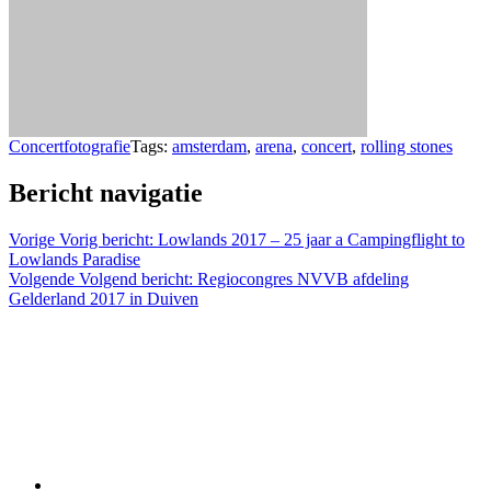
Concertfotografie
Tags:
amsterdam
,
arena
,
concert
,
rolling stones
Bericht navigatie
Vorige
Vorig bericht:
Lowlands 2017 – 25 jaar a Campingflight to
Lowlands Paradise
Volgende
Volgend bericht:
Regiocongres NVVB afdeling
Gelderland 2017 in Duiven