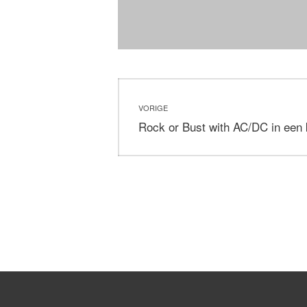
Bericht
VORIGE
navigatie
Vorig
Rock or Bust with AC/DC in een
bericht: