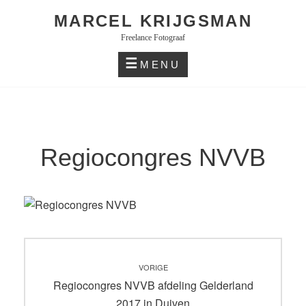
Skip
MARCEL KRIJGSMAN
to
Freelance Fotograaf
content
MENU
Regiocongres NVVB
Bericht
VORIGE
navigatie
Vorig
Regiocongres NVVB afdeling Gelderland
bericht:
2017 in Duiven