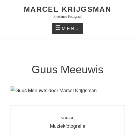
Skip
MARCEL KRIJGSMAN
to
Freelance Fotograaf
content
MENU
Guus Meeuwis
Bericht
VORIGE
navigatie
Vorig
Muziekfotografie
bericht: