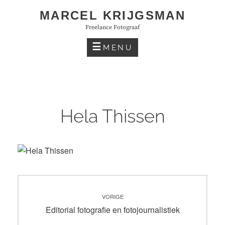
Skip
MARCEL KRIJGSMAN
to
Freelance Fotograaf
content
MENU
Hela Thissen
Bericht
VORIGE
navigatie
Vorig
Editorial fotografie en fotojournalistiek
bericht: