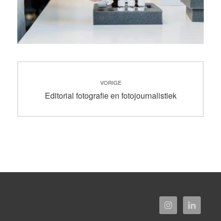
Bericht
VORIGE
navigatie
Vorig
Editorial fotografie en fotojournalistiek
bericht: