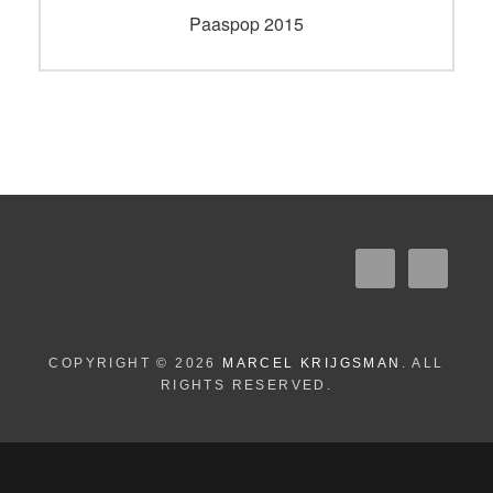
navigatie
Vorig
Paaspop 2015
bericht:
COPYRIGHT © 2026
MARCEL KRIJGSMAN
. ALL
RIGHTS RESERVED.