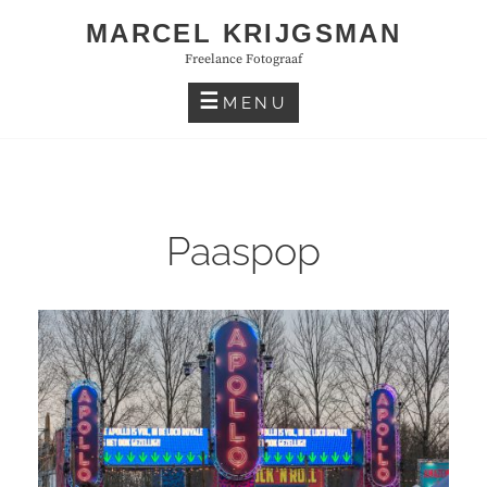
Skip
MARCEL KRIJGSMAN
to
Freelance Fotograaf
content
MENU
Paaspop