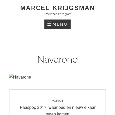
Skip
MARCEL KRIJGSMAN
to
Freelance Fotograaf
content
MENU
Navarone
Bericht
VORIGE
navigatie
Vorig
Paaspop 2017: waar oud en nieuw elkaar
bericht:
tegen komen