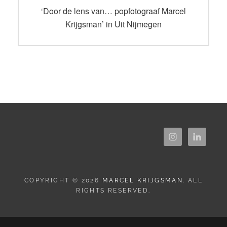
navigatie
Vorig
‘Door de lens van… popfotograaf Marcel
bericht:
Krijgsman’ in Uit Nijmegen
COPYRIGHT © 2026
MARCEL KRIJGSMAN
. ALL
RIGHTS RESERVED.