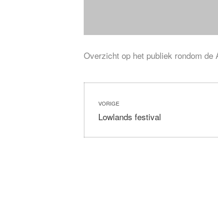
Overzicht op het publiek rondom de A
Bericht
VORIGE
navigatie
Vorig
Lowlands festival
bericht: