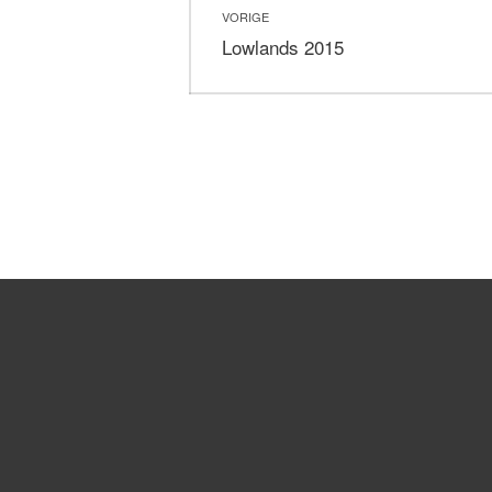
VORIGE
navigatie
Vorig
Lowlands 2015
bericht: