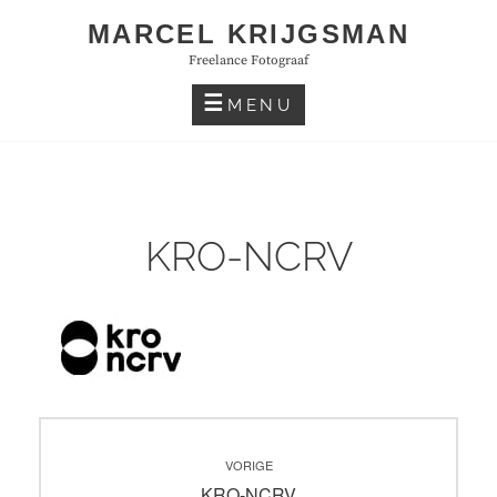
Skip
MARCEL KRIJGSMAN
to
Freelance Fotograaf
content
MENU
KRO-NCRV
Bericht
VORIGE
navigatie
Vorig
KRO-NCRV