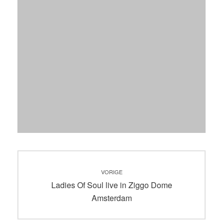
Bericht
VORIGE
navigatie
Vorig
Ladies Of Soul live in Ziggo Dome
bericht:
Amsterdam