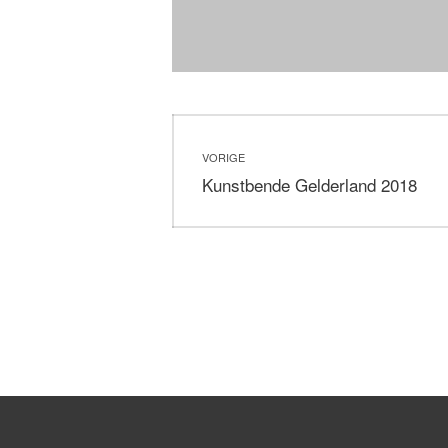
Bericht
VORIGE
navigatie
Vorig
Kunstbende Gelderland 2018
bericht: