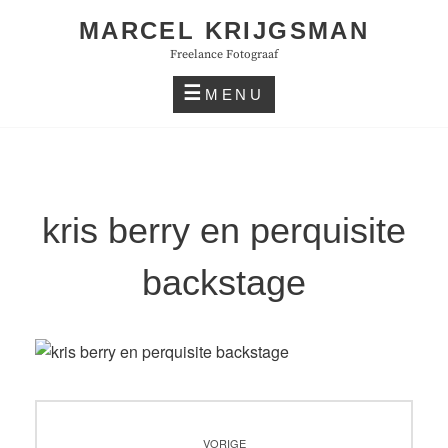
Skip
MARCEL KRIJGSMAN
to
Freelance Fotograaf
content
MENU
kris berry en perquisite
backstage
Bericht
VORIGE