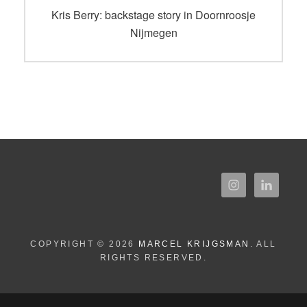
navigatie
Vorig
Kris Berry: backstage story in Doornroosje
bericht:
Nijmegen
COPYRIGHT © 2026
MARCEL KRIJGSMAN
. ALL
RIGHTS RESERVED.