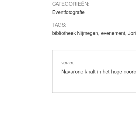
CATEGORIEËN:
Eventfotografie
TAGS:
,
,
bibliotheek Nijmegen
evenement
Jor
Bericht
VORIGE
navigatie
Vorig
Navarone knalt in het hoge noor
bericht: