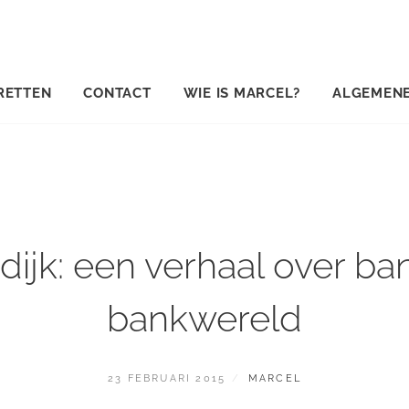
RETTEN
CONTACT
WIE IS MARCEL?
ALGEMEN
dijk: een verhaal over ba
bankwereld
GEPLAATST
BY
23 FEBRUARI 2015
MARCEL
OP