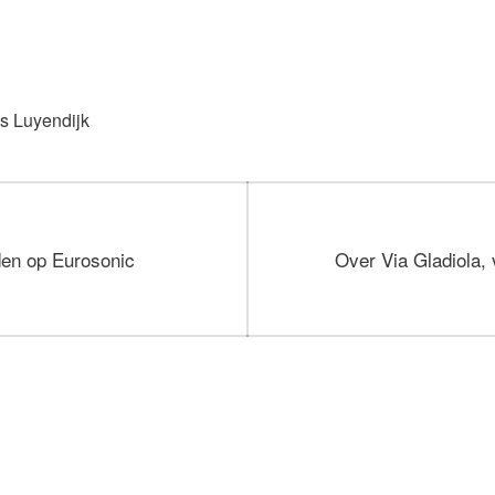
is Luyendijk
Volgend
den op Eurosonic
Over Via Gladiola,
bericht: