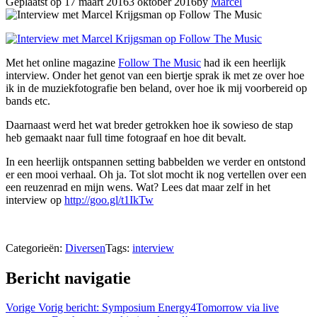
Geplaatst op
17 maart 2016
3 oktober 2016
by
Marcel
Met het online magazine
Follow The Music
had ik een heerlijk
interview. Onder het genot van een biertje sprak ik met ze over hoe
ik in de muziekfotografie ben beland, over hoe ik mij voorbereid op
bands etc.
Daarnaast werd het wat breder getrokken hoe ik sowieso de stap
heb gemaakt naar full time fotograaf en hoe dit bevalt.
In een heerlijk ontspannen setting babbelden we verder en ontstond
er een mooi verhaal. Oh ja. Tot slot mocht ik nog vertellen over een
een reuzenrad en mijn wens. Wat? Lees dat maar zelf in het
interview op
http://goo.gl/t1IkTw
Categorieën:
Diversen
Tags:
interview
Bericht navigatie
Vorige
Vorig bericht:
Symposium Energy4Tomorrow via live