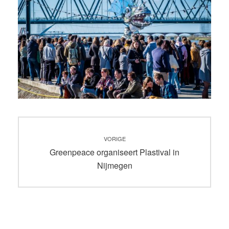
Bericht
VORIGE
navigatie
Vorig
Greenpeace organiseert Plastival in
bericht:
Nijmegen