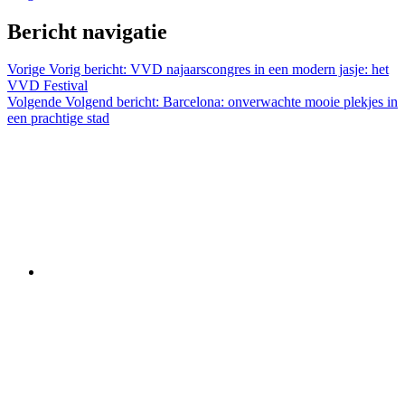
Bericht navigatie
Vorige
Vorig bericht:
VVD najaarscongres in een modern jasje: het
VVD Festival
Volgende
Volgend bericht:
Barcelona: onverwachte mooie plekjes in
een prachtige stad