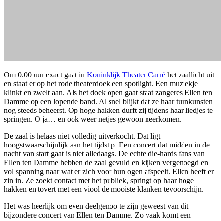
Om 0.00 uur exact gaat in
Koninklijk Theater Carré
het zaallicht uit
en staat er op het rode theaterdoek een spotlight. Een muziekje
klinkt en zwelt aan. Als het doek open gaat staat zangeres Ellen ten
Damme op een lopende band. Al snel blijkt dat ze haar turnkunsten
nog steeds beheerst. Op hoge hakken durft zij tijdens haar liedjes te
springen. O ja… en ook weer netjes gewoon neerkomen.
De zaal is helaas niet volledig uitverkocht. Dat ligt
hoogstwaarschijnlijk aan het tijdstip. Een concert dat midden in de
nacht van start gaat is niet alledaags. De echte die-hards fans van
Ellen ten Damme hebben de zaal gevuld en kijken vergenoegd en
vol spanning naar wat er zich voor hun ogen afspeelt. Ellen heeft er
zin in. Ze zoekt contact met het publiek, springt op haar hoge
hakken en tovert met een viool de mooiste klanken tevoorschijn.
Het was heerlijk om even deelgenoo te zijn geweest van dit
bijzondere concert van Ellen ten Damme. Zo vaak komt een