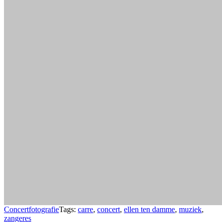
Concertfotografie
Tags:
carre
,
concert
,
ellen ten damme
,
muziek
,
zangeres