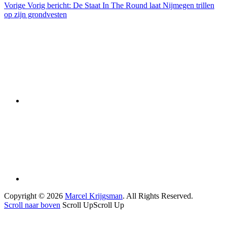
Vorige
Vorig bericht:
De Staat In The Round laat Nijmegen trillen
op zijn grondvesten
Copyright © 2026
Marcel Krijgsman
. All Rights Reserved.
Scroll naar boven
Scroll Up
Scroll Up