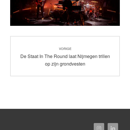
Bericht
VORIGE
navigatie
Vorig
De Staat In The Round laat Nijmegen trillen
bericht:
op zijn grondvesten