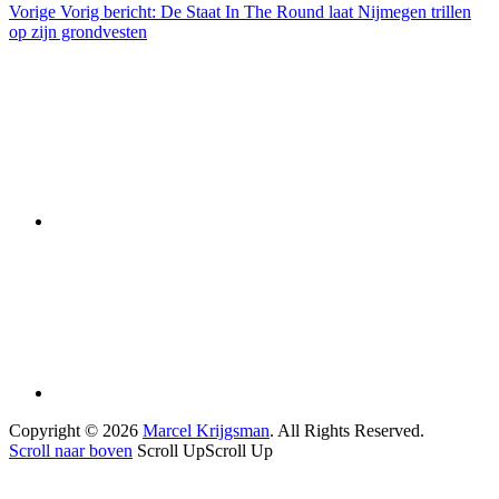
Vorige
Vorig bericht:
De Staat In The Round laat Nijmegen trillen
op zijn grondvesten
Copyright © 2026
Marcel Krijgsman
. All Rights Reserved.
Scroll naar boven
Scroll Up
Scroll Up